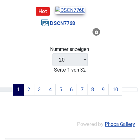
Hot
DSCN7768
Nummer anzeigen
Seite 1 von 32
1
2
3
4
5
6
7
8
9
10
Powered by
Phoca Gallery