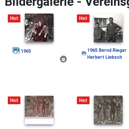
Bildergalerie - Verein
Hot
Hot
1965 Bernd Rieger
1965
Herbert Liebsch
Hot
Hot