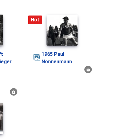
Hot
1965 Paul
ieger
Nonnenmann