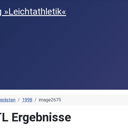
islisten
1998
image2675
TL Ergebnisse